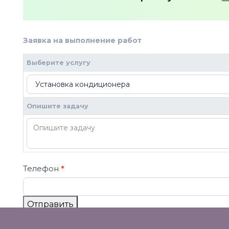
Заявка на выполнение работ
2
Если вы
человек,
Выберите услугу
оставьте
это поле
пустым.
Опишите задачу
Телефон
*
Отправить