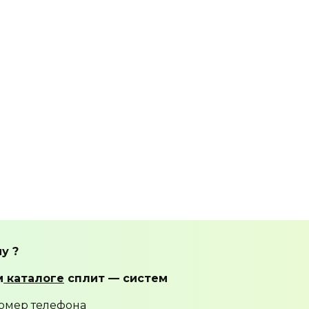
у ?
м
каталоге
сплит — систем
омер телефона