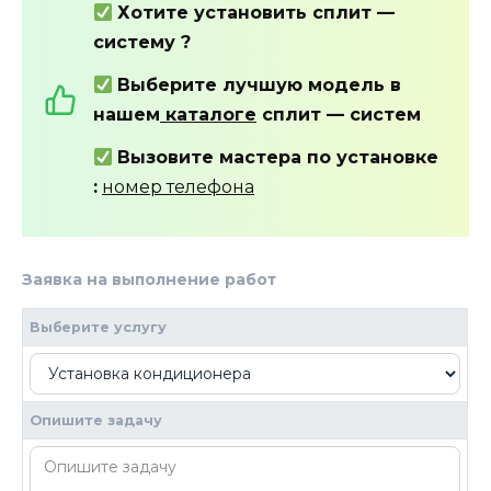
Хотите установить сплит —
систему ?
Выберите лучшую модель в
нашем
каталоге
сплит — систем
Вызовите мастера по установке
:
номер телефона
Заявка на выполнение работ
2
Если вы
человек,
Выберите услугу
оставьте
это поле
пустым.
Опишите задачу