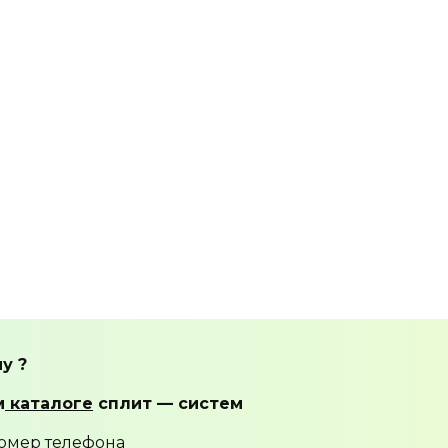
у ?
м
каталоге
сплит — систем
омер телефона