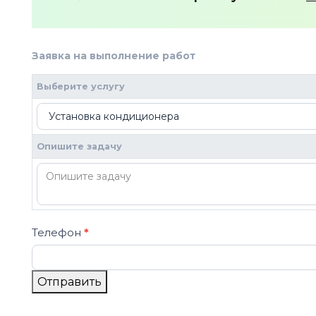
Заявка на выполнение работ
2
Если вы
человек,
Выберите услугу
оставьте
это поле
пустым.
Опишите задачу
Телефон
*
Отправить