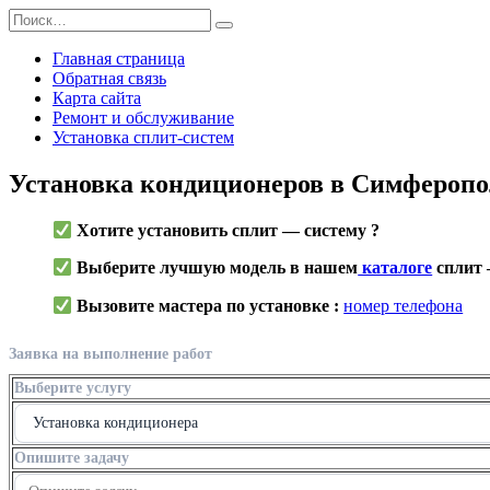
Перейти
Search
к
for:
содержанию
Главная страница
Обратная связь
Карта сайта
Ремонт и обслуживание
Установка сплит-систем
Установка кондиционеров в Симферопо
Хотите установить сплит — систему ?
Выберите лучшую модель в нашем
каталоге
сплит 
Вызовите мастера по установке :
номер телефона
2
Если
Заявка на выполнение работ
вы
человек,
Выберите услугу
оставьте
это
поле
Опишите задачу
пустым.