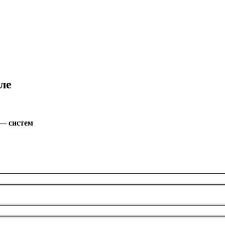
ле
— систем