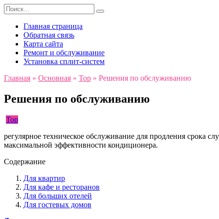
Перейти
Search
к
for:
содержанию
Главная страница
Обратная связь
Карта сайта
Ремонт и обслуживание
Установка сплит-систем
Главная
»
Основная
»
Top
»
Решения по обслуживанию
Решения по обслуживанию
Top
регулярное техническое обслуживание для продления срока слу
максимальной эффективности кондиционера.
Содержание
Для квартир
Для кафе и ресторанов
Для больших отелей
Для гостевых домов