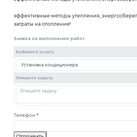
эффективные методы утепления, энергосберег
затраты на отопление!
Заявка на выполнение работ
2
Если вы
человек,
Выберите услугу
оставьте
это поле
пустым.
Опишите задачу
Телефон
*
Отправить