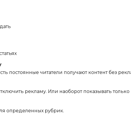
дать
статьях
у
пусть постоянные читатели получают контент без рек
отключить рекламу. Или наоборот показывать только
для определенных рубрик.