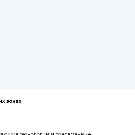
.
их зонах
гающие технологии и современные