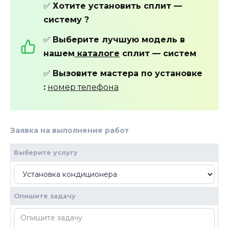
✅
Хотите установить сплит —
систему ?
✅
Выберите лучшую модель в
нашем
каталоге
сплит — систем
✅
Вызовите мастера по установке
:
номер телефона
Заявка на выполнение работ
2
Если вы
человек,
Выберите услугу
оставьте
это поле
пустым.
Опишите задачу