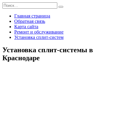
Перейти
Search
к
for:
содержанию
Главная страница
Обратная связь
Карта сайта
Ремонт и обслуживание
Установка сплит-систем
Установка сплит-системы в
Краснодаре